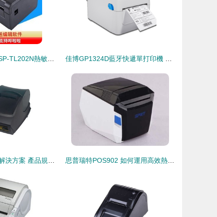
手慢無！SPRT SP-TL202N熱敏標簽打印機直降，僅308元的多功能易用神器
佳博GP1324D藍牙快遞單打印機 小身材大能量，電商高效出單新選擇
熱敏打印機整體解決方案 產品規格與應用指南
思普瑞特POS902 如何運用高效熱敏打印機主宰快節奏生活