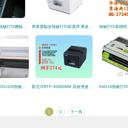
愛普生TM-T88系列熱敏打印機檢修手記 圖文詳解常見故障排查
專業實驗室熱敏打印新選擇 賽多利斯YDP40及廣州深華優質服務
解放家長好幫手，漢印U100熱敏打印機開箱試用
新北洋BTP-X6680MM 高效便捷的USB熱敏小票打印解決方案
1
2
下一頁