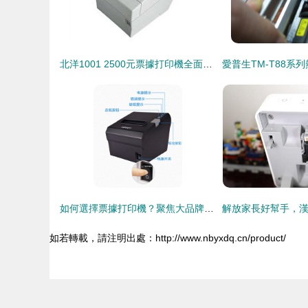
北洋1001 2500元票據打印機全面解析 性能、報價與選購指南
如何選擇票據打印機？聚焦大品牌 漢印HPRT TP805熱敏票據打印機深度解析
如若轉載，請注明出處：http://www.nbyxdq.cn/product/