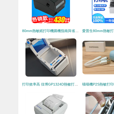
80mm熱敏紙打印機購機指南與省錢技巧（附一淘網返利福利）
打印效率高 佳博GP1324D熱敏打印機試用體驗