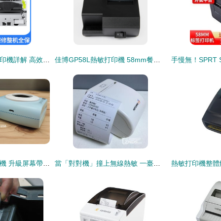
愛普生80mm熱敏打印機詳解 高效打印的核心選擇
佳博GP58L熱敏打印機 58mm餐飲超市收銀小票與美團外賣藍牙打印的理想之選
喵喵機P2S熱敏打印機 升級屏幕帶來的新體驗
當「對對機」撞上無線熱敏 一臺小型奇跡的白描與沉思