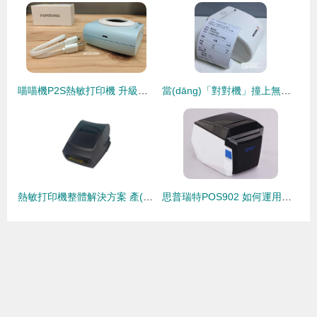
喵喵機P2S熱敏打印機 升級屏幕帶來的新體驗
當(dāng)「對對機」撞上無線熱敏 一臺小型奇跡的白描與沉思
熱敏打印機整體解決方案 產(chǎn)品規(guī)格與應(yīng)用指南
思普瑞特POS902 如何運用高效熱敏打印機主宰快節(jié)奏生活