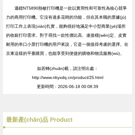
遜鐳NT5890熱敏打印機是一款以實用性和可靠性為核心競爭
力的商用打印機。它沒有過多花哨的功能，但在其本職的票據(jù)
打印工作上表現(xiàn)扎實，能夠很好地滿足中小型商業(yè)場所
的收銀打印需求。對于尋找一款性價比高、連接穩(wěn)定、皮實
耐用的串口小票打印機的用戶來說，它是一個值得考慮的選擇。在
京東這樣的平臺購買，也能享受到便捷的購物和物流服務(wù)。
如若轉(zhuǎn)載，請注明出處：
http://www.nbyxdq.cn/product/25.html
更新時間：2026-06-18 00:08:39
最新產(chǎn)品
Product