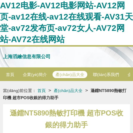
AV12电影-AV12电影网站-AV12网
页-av12在线-av12在线观看-AV31天
堂-av72发布页-av72女人-AV72网
站-AV72在线网站
上海滔繪信息有限公司
首頁
企業(yè)簡介
產(chǎn)品大全
聯(lián)系我們
企
>
>
當(dāng)前位置：
首頁
產(chǎn)品大全
遜鐳NT5890熱敏打
印機 超市POS收銀的得力助手
遜鐳NT5890熱敏打印機 超市POS收
銀的得力助手