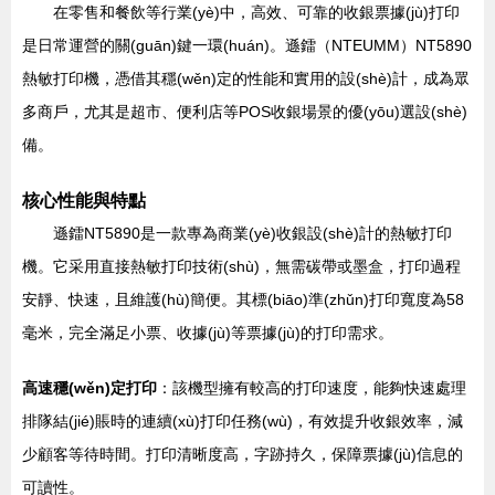
在零售和餐飲等行業(yè)中，高效、可靠的收銀票據(jù)打印
是日常運營的關(guān)鍵一環(huán)。遜鐳（NTEUMM）NT5890
熱敏打印機，憑借其穩(wěn)定的性能和實用的設(shè)計，成為眾
多商戶，尤其是超市、便利店等POS收銀場景的優(yōu)選設(shè)
備。
核心性能與特點
遜鐳NT5890是一款專為商業(yè)收銀設(shè)計的熱敏打印
機。它采用直接熱敏打印技術(shù)，無需碳帶或墨盒，打印過程
安靜、快速，且維護(hù)簡便。其標(biāo)準(zhǔn)打印寬度為58
毫米，完全滿足小票、收據(jù)等票據(jù)的打印需求。
高速穩(wěn)定打印
：該機型擁有較高的打印速度，能夠快速處理
排隊結(jié)賬時的連續(xù)打印任務(wù)，有效提升收銀效率，減
少顧客等待時間。打印清晰度高，字跡持久，保障票據(jù)信息的
可讀性。