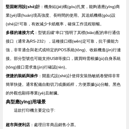
堅固耐用設(shè)計
：機身結(jié)構(gòu)扎實，能夠適應(yīng)商
業(yè)環(huán)境高強度、長時間的使用。其送紙機構(gòu)設
(shè)計可靠，有效減少卡紙概率，確保工作流程順暢。
多樣的連接方式
：型號后綴“串口”指明了其標(biāo)配的串行通信
接口（通常為RS-232），這種接口穩(wěn)定可靠，抗干擾能力
強，非常適合與老式或特定的POS系統(tǒng)、收銀機進(jìn)行連
接。部分型號也可能支持USB等接口，購買時需根據(jù)自身系統
(tǒng)接口需求進(jìn)行確認(rèn)。
便捷的裝紙與操作
：開蓋式設(shè)計使得安裝熱敏紙卷變得非常
簡單快捷。通常配備自動切刀或撕紙桿，方便票據(jù)分離。黑色
的外觀也顯得專業(yè)且耐臟。
典型應(yīng)用場景
這款打印機主要定位于:
超市與便利店
：處理日常商品銷售小票。