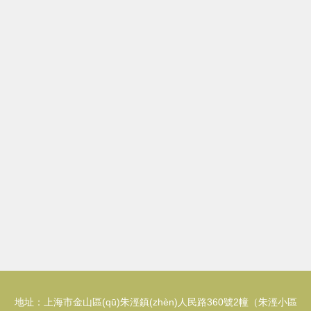
地址：上海市金山區(qū)朱涇鎮(zhèn)人民路360號2幢（朱涇小區