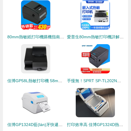
80mm熱敏紙打印機購機指南與省錢技巧（附一淘網(wǎng)返利福利）
愛普生80mm熱敏打印機詳解 高效打印的核心選擇
佳博GP58L熱敏打印機 58mm餐飲超市收銀小票與美團(tuán)外賣藍(lán)牙打印的理想之選
手慢無！SPRT SP-TL202N熱敏標(biāo)簽打印機直降，僅308元的多功能易用神器
佳博GP1324D藍(lán)牙快遞單打印機 小身材大能量，電商高效出單新選擇
打印效率高 佳博GP1324D熱敏打印機試用體驗